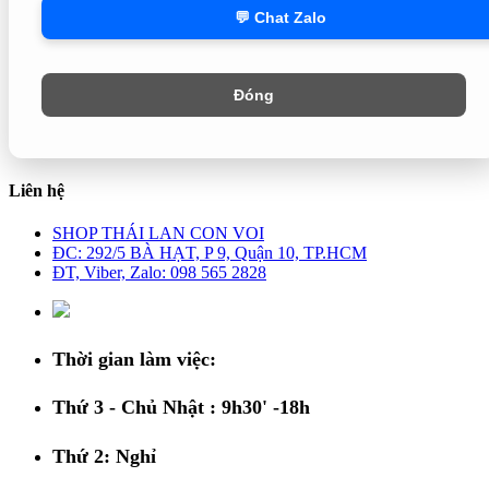
💬 Chat Zalo
Đóng
Liên hệ
SHOP THÁI LAN CON VOI
ĐC: 292/5 BÀ HẠT, P 9, Quận 10, TP.HCM
ĐT, Viber, Zalo: 098 565 2828
Thời gian làm việc:
Thứ 3 - Chủ Nhật : 9h30' -18h
Thứ 2: Nghỉ