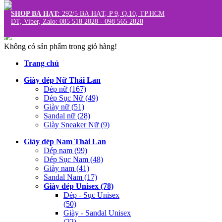
SHOP BÀ HẠT:
292/5 BÀ HẠT, P 9, Q.10, TP.HCM
Tìm kiếm
ĐT, Viber, Zalo: 085 518 2828 - 098 565 2828
Shop Quận 10:
292/5 BÀ HẠT, P 9, Q.10, TP.HCM
Giỏ hàng (0)
Không có sản phẩm trong giỏ hàng!
Trang chủ
Giày dép Nữ Thái Lan
Dép nữ (167)
Dép Sục Nữ (49)
Giày nữ (51)
Sandal nữ (28)
Giày Sneaker Nữ (9)
Giày dép Nam Thái Lan
Dép nam (99)
Dép Sục Nam (48)
Giày nam (41)
Sandal Nam (17)
Giày dép Unisex (78)
Dép - Sục Unisex
(50)
Giày - Sandal Unisex
(22)