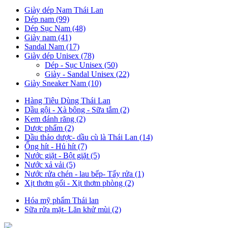
Giày dép Nam Thái Lan
Dép nam (99)
Dép Sục Nam (48)
Giày nam (41)
Sandal Nam (17)
Giày dép Unisex (78)
Dép - Sục Unisex (50)
Giày - Sandal Unisex (22)
Giày Sneaker Nam (10)
Hàng Tiêu Dùng Thái Lan
Dầu gội - Xà bông - Sữa tắm (2)
Kem đánh răng (2)
Dược phẩm (2)
Dầu thảo dược- dầu cù là Thái Lan (14)
Ống hít - Hủ hít (7)
Nước giặt - Bột giặt (5)
Nước xả vải (5)
Nước rửa chén - lau bếp- Tẩy rửa (1)
Xịt thơm gối - Xịt thơm phòng (2)
Hóa mỹ phẩm Thái lan
Sữa rửa mặt- Lăn khử mùi (2)