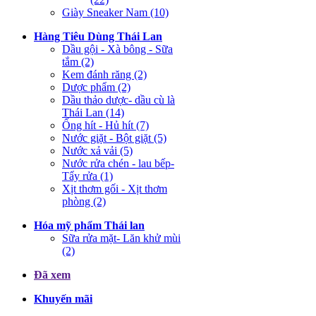
Giày Sneaker Nam (10)
Hàng Tiêu Dùng Thái Lan
Dầu gội - Xà bông - Sữa
tắm (2)
Kem đánh răng (2)
Dược phẩm (2)
Dầu thảo dược- dầu cù là
Thái Lan (14)
Ống hít - Hủ hít (7)
Nước giặt - Bột giặt (5)
Nước xả vải (5)
Nước rửa chén - lau bếp-
Tẩy rửa (1)
Xịt thơm gối - Xịt thơm
phòng (2)
Hóa mỹ phẩm Thái lan
Sữa rửa mặt- Lăn khử mùi
(2)
Đã xem
Khuyến mãi