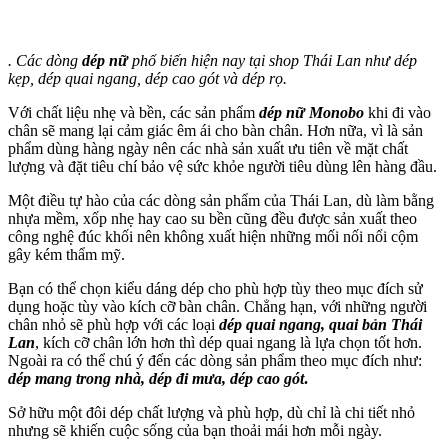
. Các dòng
dép nữ
phổ biến hiện nay tại shop Thái Lan như dép
kẹp, dép quai ngang, dép cao gót và dép rọ.
Với chất liệu nhẹ và bền, các sản phẩm
dép nữ Monobo
khi đi vào
chân sẽ mang lại cảm giác êm ái cho bàn chân. Hơn nữa, vì là sản
phẩm dùng hàng ngày nên các nhà sản xuất ưu tiên về mặt chất
lượng và đặt tiêu chí bảo vệ sức khỏe người tiêu dùng lên hàng đầu.
Một điều tự hào của các dòng sản phẩm của Thái Lan, dù làm bằng
nhựa mềm, xốp nhẹ hay cao su bền cũng đều được sản xuất theo
công nghệ đúc khối nên không xuất hiện những mối nối nổi cộm
gây kém thẩm mỹ.
Bạn có thể chọn kiểu dáng dép cho phù hợp tùy theo mục đích sử
dụng hoặc tùy vào kích cỡ bàn chân. Chẳng hạn, với những người
chân nhỏ sẽ phù hợp với các loại
dép quai ngang, quai bản Thái
Lan
, kích cỡ chân lớn hơn thì dép quai ngang là lựa chọn tốt hơn.
Ngoài ra có thể chú ý đến các dòng sản phẩm theo mục đích như:
dép mang trong nhà, dép đi mưa, dép cao gót
.
Sở hữu một đôi dép chất lượng và phù hợp, dù chỉ là chi tiết nhỏ
nhưng sẽ khiến cuộc sống của bạn thoải mái hơn mỗi ngày.