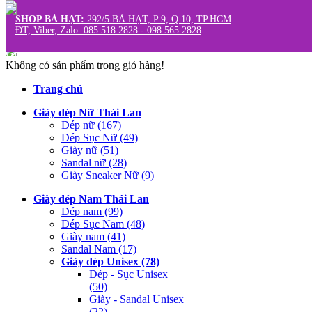
SHOP BÀ HẠT:
292/5 BÀ HẠT, P 9, Q.10, TP.HCM
Tìm kiếm
ĐT, Viber, Zalo: 085 518 2828 - 098 565 2828
Shop Quận 10:
292/5 BÀ HẠT, P 9, Q.10, TP.HCM
Giỏ hàng (0)
Không có sản phẩm trong giỏ hàng!
Trang chủ
Giày dép Nữ Thái Lan
Dép nữ (167)
Dép Sục Nữ (49)
Giày nữ (51)
Sandal nữ (28)
Giày Sneaker Nữ (9)
Giày dép Nam Thái Lan
Dép nam (99)
Dép Sục Nam (48)
Giày nam (41)
Sandal Nam (17)
Giày dép Unisex (78)
Dép - Sục Unisex
(50)
Giày - Sandal Unisex
(22)