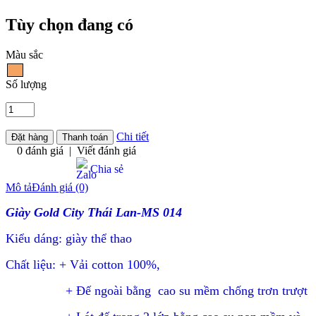
Tùy chọn đang có
Màu sắc
Số lượng
Chi tiết
0 đánh giá
|
Viết đánh giá
Chia sẻ
Mô tả
Đánh giá (0)
Giày Gold City Thái Lan-MS 014
Kiểu dáng: giày thể thao
Chất liệu: + Vải cotton 100%,
+ Đế ngoài bằng cao su mềm chống trơn trượt