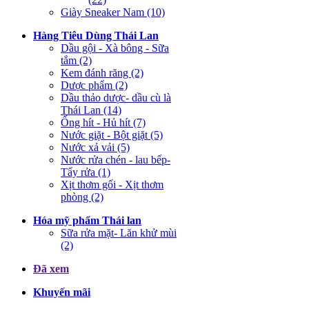
Giày Sneaker Nam (10)
Hàng Tiêu Dùng Thái Lan
Dầu gội - Xà bông - Sữa
tắm (2)
Kem đánh răng (2)
Dược phẩm (2)
Dầu thảo dược- dầu cù là
Thái Lan (14)
Ống hít - Hủ hít (7)
Nước giặt - Bột giặt (5)
Nước xả vải (5)
Nước rửa chén - lau bếp-
Tẩy rửa (1)
Xịt thơm gối - Xịt thơm
phòng (2)
Hóa mỹ phẩm Thái lan
Sữa rửa mặt- Lăn khử mùi
(2)
Đã xem
Khuyến mãi