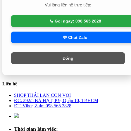
Vui lòng liên hệ trực tiếp:
📞 Gọi ngay: 098 565 2828
💬 Chat Zalo
Đóng
Liên hệ
SHOP THÁI LAN CON VOI
ĐC: 292/5 BÀ HẠT, P 9, Quận 10, TP.HCM
ĐT, Viber, Zalo: 098 565 2828
Thời gian làm việc: