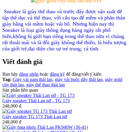
Sneaker là giày thể thao và trước đây được sản xuất để
tập thể dục và thể thao, với cấu tạo đế mềm và phần thân
giày bằng vải mềm hoặc vải bố. Nhưng hiện nay thì
Sneaker là loại giày thông dụng hàng ngày rất phổ
biến,không bị giới hạn riêng trong thể thao nữa vì chúng
rất thoải mái và là đôi giày không thể thiếu, là biểu tượng
của giới trẻ,đại diện cho sự trẻ trung, cá tính.
Viết đánh giá
Bạn hãy
đăng nhập
hoặc
đăng ký
để đăng/viết ý kiến
Tag:
Giày vải nam thái lan
,
giày vải buộc dây thái lan
,
giày gold
city thái lan
,
giày thể thao thái lan
Sản phẩn liên quan
Giày sneaker Thái Lan nữ - TG 173
248,000 đ
Giày sneaker TG 173 Thái Lan nữ
248,000 đ