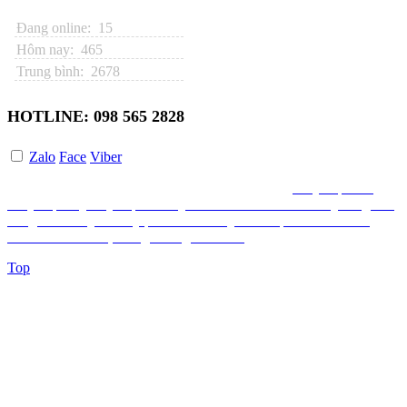
Đang online: 15
Hôm nay: 465
Trung bình: 2678
HOTLINE: 098 565 2828
Zalo
Face
Viber
Shopthailan.com chỉ bán hàng Thái lan bao gồm:
Giày dép nam
,
Giày dép nữ
,
Giày dép trẻ em
,
Ba lô Thái lan cho trẻ em
,
Hàng tiêu
dùng Thái lan
,
Hóa mỹ phẩm Thái lan
,
Dầu dược thảo Thái lan,
Tinh dầu Thái lan, Xông hương Thái lan.
Top