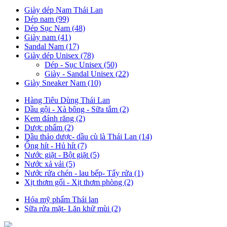
Giày dép Nam Thái Lan
Dép nam (99)
Dép Sục Nam (48)
Giày nam (41)
Sandal Nam (17)
Giày dép Unisex (78)
Dép - Sục Unisex (50)
Giày - Sandal Unisex (22)
Giày Sneaker Nam (10)
Hàng Tiêu Dùng Thái Lan
Dầu gội - Xà bông - Sữa tắm (2)
Kem đánh răng (2)
Dược phẩm (2)
Dầu thảo dược- dầu cù là Thái Lan (14)
Ống hít - Hủ hít (7)
Nước giặt - Bột giặt (5)
Nước xả vải (5)
Nước rửa chén - lau bếp- Tẩy rửa (1)
Xịt thơm gối - Xịt thơm phòng (2)
Hóa mỹ phẩm Thái lan
Sữa rửa mặt- Lăn khử mùi (2)