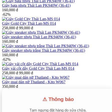
Giày bata nhựa Thái Lan PK940W (36-41)
160,000 đ
-62%
Giày Gold City Thái Lan-MS 014
258,000 đ
99,000 đ
Giày sneaker nhựa Thái Lan PK940W (36-41)
160,000 đ
Giày sneaker nhựa trắng Thái Lan PK940W (36-41)
160,000 đ
-62%
Giày vải cột dây Gold City Thái Lan-MS 014
258,000 đ
99,000 đ
Giày quai dán nữ Thailand - Kito W067
350,000 đ
⚠ Thông báo
Tạm ngưng đặt hàng do sửa chữa.