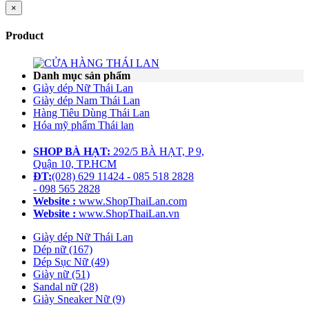
×
Product
Danh mục sản phẩm
Giày dép Nữ Thái Lan
Giày dép Nam Thái Lan
Hàng Tiêu Dùng Thái Lan
Hóa mỹ phẩm Thái lan
SHOP BÀ HẠT:
292/5 BÀ HẠT, P 9,
Quận 10, TP.HCM
ĐT:
(028) 629 11424 - 085 518 2828
- 098 565 2828
Website :
www.ShopThaiLan.com
Website :
www.ShopThaiLan.vn
Giày dép Nữ Thái Lan
Dép nữ (167)
Dép Sục Nữ (49)
Giày nữ (51)
Sandal nữ (28)
Giày Sneaker Nữ (9)